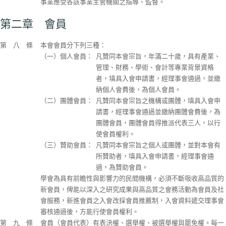
事業應受各該事業主管機關之指導、監督。
第二章 會員
第 八 條
本會會員分下列三種：
（一）個人會員：
凡贊同本會宗旨，年滿二十歲，具有產業、
管理、財務、學術、會計等專業背景資格
者，填具入會申請書，經理事會通過，並繳
納個人會費後，為個人會員。
（二）團體會員：
凡贊同本會宗旨之機構或團體，填具入會申
請書，經理事會通過並繳納團體會費後，為
團體會員，團體會員得推派代表三人，以行
使會員權利。
（三）贊助會員：
凡贊同本會宗旨之個人或團體，並對本會有
所贊助者，填具入會申請書，經理事會通
過，為贊助會員。
學會為具有前瞻性與影響力的民間機構，必須不斷吸收高品質的
新會員，俾能以深入之研究成果與高品質之會務活動為會員及社
會服務，新進會員之入會改採會員推薦制，入會資料遞交理事會
審核通過後，方能行使會員權利。
第 九 條
會員（會員代表）有表決權、選舉權、被選舉權與罷免權。每一