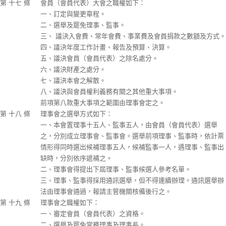
第 十七 條
會員（會員代表）大會之職權如下：
一、訂定與變更章程。
二、選舉及罷免理事、監事。
三、 議決入會費、常年會費、事業費及會員捐款之數額及方式。
四、議決年度工作計畫、報告及預算、決算。
五、議決會員（會員代表）之除名處分。
六、議決財產之處分。
七、議決本會之解散。
八、議決與會員權利義務有關之其他重大事項。
前項第八款重大事項之範圍由理事會定之。
第 十八 條
理事會之選舉方式如下：
一、本會置理事十五人、監事五人，由會員（會員代表）選舉
之，分別成立理事會、監事會。選舉前項理事、監事時，依計票
情形得同時選出候補理事五人，候補監事一人，遇理事、監事出
缺時，分別依序遞補之。
二、理事會得提出下屆理事、監事候選人參考名單。
三、理事、監事得採用通訊選舉，但不得連續辦理。通訊選舉辦
法由理事會通過，報請主管機關核備後行之。
第 十九 條
理事會之職權如下：
一、審定會員（會員代表）之資格。
二、選舉及罷免常務理事及理事長。