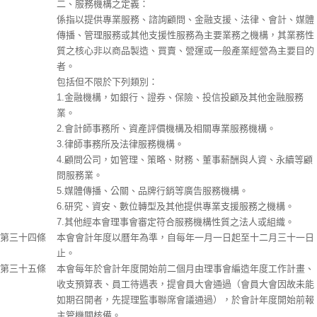
二、服務機構之定義：
係指以提供專業服務、諮詢顧問、金融支援、法律、會計、媒體
傳播、管理服務或其他支援性服務為主要業務之機構，其業務性
質之核心非以商品製造、買賣、營運或一般產業經營為主要目的
者。
包括但不限於下列類別：
1.金融機構，如銀行、證券、保險、投信投顧及其他金融服務
業。
2.會計師事務所、資產評價機構及相關專業服務機構。
3.律師事務所及法律服務機構。
4.顧問公司，如管理、策略、財務、董事薪酬與人資、永續等顧
問服務業。
5.媒體傳播、公關、品牌行銷等廣告服務機構。
6.研究、資安、數位轉型及其他提供專業支援服務之機構。
7.其他經本會理事會審定符合服務機構性質之法人或組織。
第三十四條
本會會計年度以曆年為準，自每年一月一日起至十二月三十一日
止。
第三十五條
本會每年於會計年度開始前二個月由理事會編造年度工作計畫、
收支預算表、員工待遇表，提會員大會通過（會員大會因故未能
如期召開者，先提理監事聯席會議通過），於會計年度開始前報
主管機關核備。