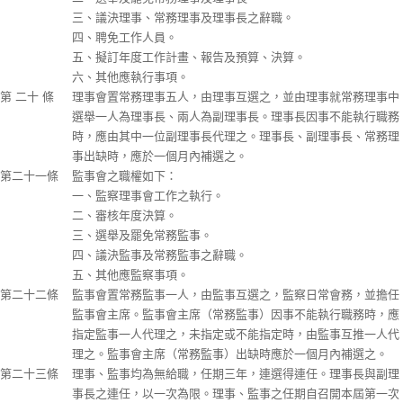
三、議決理事、常務理事及理事長之辭職。
四、聘免工作人員。
五、擬訂年度工作計畫、報告及預算、決算。
六、其他應執行事項。
第 二十 條
理事會置常務理事五人，由理事互選之，並由理事就常務理事中
選舉一人為理事長、兩人為副理事長。理事長因事不能執行職務
時，應由其中一位副理事長代理之。理事長、副理事長、常務理
事出缺時，應於一個月內補選之。
第二十一條
監事會之職權如下：
一、監察理事會工作之執行。
二、審核年度決算。
三、選舉及罷免常務監事。
四、議決監事及常務監事之辭職。
五、其他應監察事項。
第二十二條
監事會置常務監事一人，由監事互選之，監察日常會務，並擔任
監事會主席。監事會主席（常務監事）因事不能執行職務時，應
指定監事一人代理之，未指定或不能指定時，由監事互推一人代
理之。監事會主席（常務監事）出缺時應於一個月內補選之。
第二十三條
理事、監事均為無給職，任期三年，連選得連任。理事長與副理
事長之連任，以一次為限。理事、監事之任期自召開本屆第一次