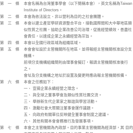
第 一 條
本會名稱為台灣董事學會（以下簡稱本會），英文名稱為Taiwan
Institute of Directors。
第 二 條
本會為依法設立、非以營利為目的之社會團體。
第 三 條
本會以建立產官學研資源整合平台，接軌國際間和大中華地區類
似性質之社團，協助企業改善公司治理，促進經營績效，善盡社
會責任，以達成企業之永續經營為宗旨。
第 四 條
本會以全國行政區域為組織區域。
第 五 條
本會會址設於主管機關所在地區，並得報經主管機關核准設分支
機構。
前項分支機構組織簡則由理事會擬訂，報請主管機關核准後行
之。
會址及分支機構之地址於設置及變更時應函報主管機關核備。
第 六 條
本會之任務如下：
一、 宣揚企業永續經營之理念。
二、 與全球之董事學會及類似性質社團交流。
三、 舉辦新生代企業家之聯誼與學習活動。
四、 激勵社會大眾關注董事會運作議題。
五、 向政府有關單位反映健全董事會制度之建議。
六、 其他有關本會會務推行及發展事項。
第 七 條
本會之主管機關為內政部。目的事業主管機關為經濟部，其 目的