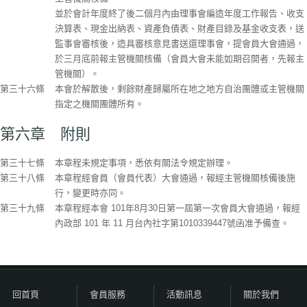
並於會計年度終了後二個月內由理事會編造年度工作報告、收支
決算表、現金出納表、資產負債表、財產目錄及基金收支表，送
監事會審核後，造具審核意見書送還理事會，提會員大會通過，
於三月底前報主管機關核備（會員大會未能如期召開者，先報主
管機關）。
第三十六條
本會於解散後，剩餘財產歸屬所在地之地方自治團體或主管機關
指定之機關團體所有。
第六章 附則
第三十七條
本章程未規定事項，悉依有關法令規定辦理。
第三十八條
本章程經會員（會員代表）大會通過，報經主管機關核備後施
行，變更時亦同。
第三十九條
本章程經本會 101年8月30日第一屆第一次會員大會通過，報經
內政部 101 年 11 月台內社字第1010339447號函准予備查。
回首頁
會員服務
活動訊息
關於我們