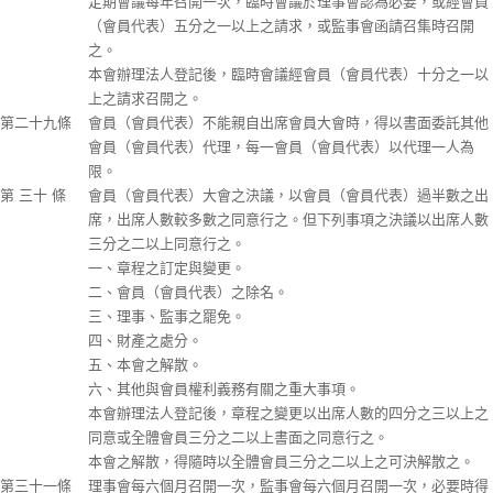
定期會議每年召開一次，臨時會議於理事會認為必要，或經會員
（會員代表）五分之一以上之請求，或監事會函請召集時召開
之。
本會辦理法人登記後，臨時會議經會員（會員代表）十分之一以
上之請求召開之。
第二十九條
會員（會員代表）不能親自出席會員大會時，得以書面委託其他
會員（會員代表）代理，每一會員（會員代表）以代理一人為
限。
第 三十 條
會員（會員代表）大會之決議，以會員（會員代表）過半數之出
席，出席人數較多數之同意行之。但下列事項之決議以出席人數
三分之二以上同意行之。
一、章程之訂定與變更。
二、會員（會員代表）之除名。
三、理事、監事之罷免。
四、財產之處分。
五、本會之解散。
六、其他與會員權利義務有關之重大事項。
本會辦理法人登記後，章程之變更以出席人數的四分之三以上之
同意或全體會員三分之二以上書面之同意行之。
本會之解散，得隨時以全體會員三分之二以上之可決解散之。
第三十一條
理事會每六個月召開一次，監事會每六個月召開一次，必要時得