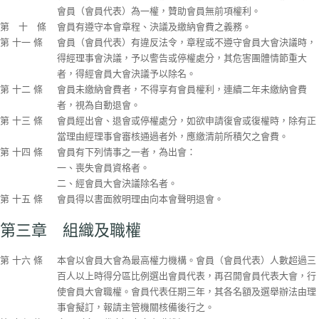
會員（會員代表）為一權，贊助會員無前項權利。
第 十 條
會員有遵守本會章程、決議及繳納會費之義務。
第 十一 條
會員（會員代表）有違反法令，章程或不遵守會員大會決議時，
得經理事會決議，予以警告或停權處分，其危害團體情節重大
者，得經會員大會決議予以除名。
第 十二 條
會員未繳納會費者，不得享有會員權利，連續二年未繳納會費
者，視為自動退會。
第 十三 條
會員經出會、退會或停權處分，如欲申請復會或復權時，除有正
當理由經理事會審核通過者外，應繳清前所積欠之會費。
第 十四 條
會員有下列情事之一者，為出會：
一、喪失會員資格者。
二、經會員大會決議除名者。
第 十五 條
會員得以書面敘明理由向本會聲明退會。
第三章 組織及職權
第 十六 條
本會以會員大會為最高權力機構。會員（會員代表）人數超過三
百人以上時得分區比例選出會員代表，再召開會員代表大會，行
使會員大會職權。會員代表任期三年，其各名額及選舉辦法由理
事會擬訂，報請主管機關核備後行之。