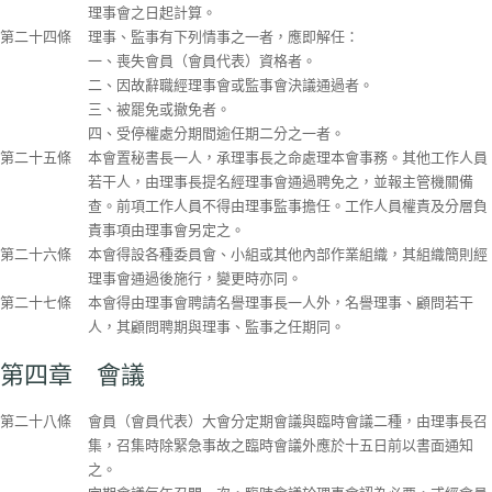
理事會之日起計算。
第二十四條
理事、監事有下列情事之一者，應即解任：
一、喪失會員（會員代表）資格者。
二、因故辭職經理事會或監事會決議通過者。
三、被罷免或撤免者。
四、受停權處分期間逾任期二分之一者。
第二十五條
本會置秘書長一人，承理事長之命處理本會事務。其他工作人員
若干人，由理事長提名經理事會通過聘免之，並報主管機關備
查。前項工作人員不得由理事監事擔任。工作人員權責及分層負
責事項由理事會另定之。
第二十六條
本會得設各種委員會、小組或其他內部作業組織，其組織簡則經
理事會通過後施行，變更時亦同。
第二十七條
本會得由理事會聘請名譽理事長一人外，名譽理事、顧問若干
人，其顧問聘期與理事、監事之任期同。
第四章 會議
第二十八條
會員（會員代表）大會分定期會議與臨時會議二種，由理事長召
集，召集時除緊急事故之臨時會議外應於十五日前以書面通知
之。