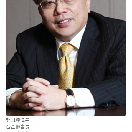
郭山輝
理事
台企聯會長