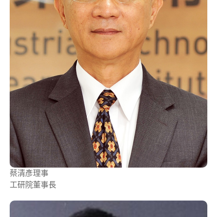
蔡清彥
理事
工研院董事長