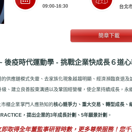
09:00-16:30
台北市
簡章下載
~ 後疫時代運動學 - 挑戰企業快成長６道心
的供應鏈模式失靈、去家族化現象越趨明顯、經濟瀕臨衰退及詭
升級、建立良善股東溝通以及鞏固經營權，使企業持續成長，永
市櫃企業掌門人應熟知的
核心競爭力
、
重大交易
、
轉型成長
、
PRACTICE，提出企業的3年成長計劃、5年願景計劃
。
立即取得全年董監事研習時數，更多尊榮服務！您千