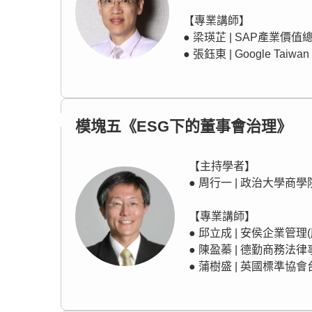
【專業講師】
● 梁瑛芷 | SAP產業價值
● 張鈺東 | Google Ta
模塊五《ESG下的董事會治理》
【主持學者】
● 周行一 | 政治大學商
【專業講師】
● 邱立成 | 安侯企業管
● 陳盈蓁 | 德勤商務法
● 蒲樹盛 | 英國標準協