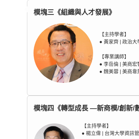
模塊三《組織與人才發展》
【主持學者】
● 黃家齊 | 政
【專業講師】
● 李岳倫 | 美
● 魏美蓉 | 
模塊四《轉型成長 —新商模/創新/
【主持學者】
● 楊立偉 | 台灣大學資