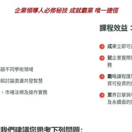
企業領導人必修秘技 成就霸業 唯一捷徑
課程效益
成
果立即可
就
企業實際
務
跨越不同學術領域
霸
略課程匯
小組討論激盪共發智慧
資可投資的
驗，市場法規及操作實務
業
界巨擘與
及永續面的