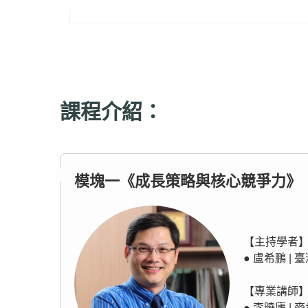
課程介紹：
模塊一《成長策略與核心競爭力》
【主持學者
● 盧希鵬 
【專業講師
● 李曉廬 |