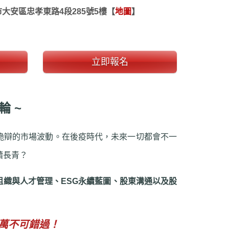
大安區忠孝東路4段285號5樓
【
地圖
】
立即報名
輪 ~
辯的市場波動。在後疫時代，未來一切都會不一
續長青？
組織與人才管理
、
ESG永續藍圖
、
股東溝通以及股
萬不可錯過！