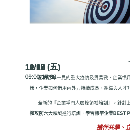
10/08 (五)
10/22 (五)
11/05 (五)
11/19 (五)
12/03 (五)
12/17 (五)
09:00-16:30
09:00-17:00
09:00-16:30
09:00-16:30
09:00-16:30
09:00-16:30
面對百年一見的重大疫情及貿易戰，企業慣用
樣，企業如何借用內外力持續成長、組織與人才
全新的『企業掌門人層峰領袖培訓』，針對上
權攻防
六大領域進行培訓，
學習標竿企業BEST 
攜伴共學、