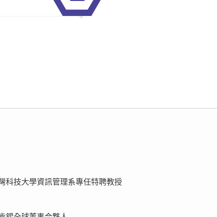
】
| 臺灣科技大學資訊管理系專任特聘教授
】
 麥肯錫全球董事合夥人