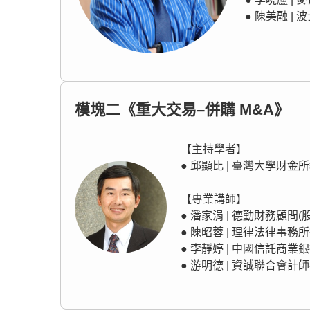
● 陳美融 |
模塊二《重大交易–併購 M&A》
【主持學者】
● 邱顯比 | 臺灣大學財金
【專業講師】
● 潘家涓 | 德勤財務顧問
● 陳昭蓉 | 理律法律事務
● 李靜婷 | 中國信託商
● 游明德 | 資誠聯合會